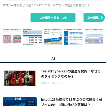
NTTはAI時代をどう戦う？NTTドコモ・NTTデータ統合の真意とは？
この記事へ戻る
1/5
次の画像
AI
TeslaはCybercabの量産を開始！なぜこ
のタイミングなのか？
2026.8.8 Sat 6:00
Intelは25%成長で15年ぶりの高成長！AI
ブームの中で特に伸びた事業は？