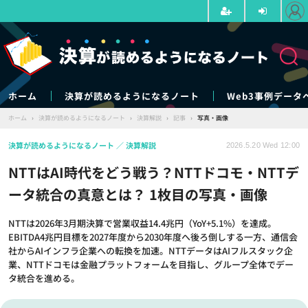
ホーム
決算が読めるようになるノート
Web3事例データ
ホーム
›
決算が読めるようになるノート
›
決算解説
›
記事
›
写真・画像
決算が読めるようになるノート
決算解説
2026.5.20 Wed 12:00
NTTはAI時代をどう戦う？NTTドコモ・NTTデ
ータ統合の真意とは？ 1枚目の写真・画像
NTTは2026年3月期決算で営業収益14.4兆円（YoY+5.1%）を達成。
EBITDA4兆円目標を2027年度から2030年度へ後ろ倒しする一方、通信会
社からAIインフラ企業への転換を加速。NTTデータはAIフルスタック企
業、NTTドコモは金融プラットフォームを目指し、グループ全体でデー
タ統合を進める。