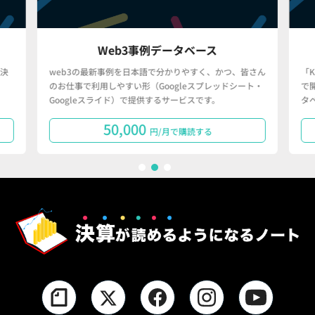
Web3事例データベース
決
web3の最新事例を日本語で分かりやすく、かつ、皆さん
「
のお仕事で利用しやすい形（Googleスプレッドシート・
で
Googleスライド）で提供するサービスです。
タ
50,000
円/月で購読する
1
2
3