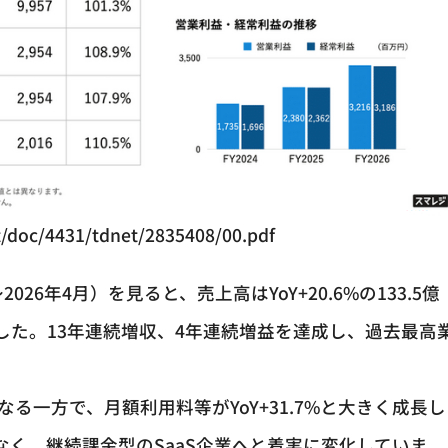
net/doc/4431/tdnet/2835408/00.pdf
026年4月）を見ると、売上高はYoY+20.6%の133.5億
なりました。13年連続増収、4年連続増益を達成し、過去最高
となる一方で、月額利用料等がYoY+31.7%と大きく成長し
く、継続課金型のSaaS企業へと着実に変化していま