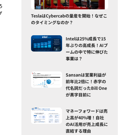
ろ
プ
TeslaはCybercabの量産を開始！なぜこ
のタイミングなのか？
Intelは25%成長で15
年ぶりの高成長！AIブ
ームの中で特に伸びた
事業は？
Sansanは営業利益が
前年比2倍に！赤字の
代名詞だったBill One
が黒字目前に
マネーフォワードは売
上高が40%増！自社
のAI活用が売上成長に
直結する理由