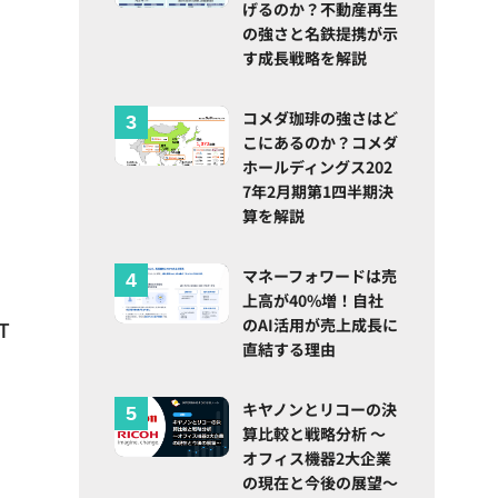
げるのか？不動産再生
の強さと名鉄提携が示
す成長戦略を解説
コメダ珈琲の強さはど
こにあるのか？コメダ
ホールディングス202
7年2月期第1四半期決
算を解説
マネーフォワードは売
上高が40%増！自社
のAI活用が売上成長に
T
直結する理由
キヤノンとリコーの決
算比較と戦略分析 ～
オフィス機器2大企業
の現在と今後の展望～