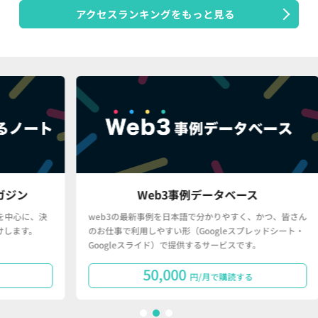
アクセスランキングをもっと見る
Web3事例データベース
決
web3の最新事例を日本語で分かりやすく、かつ、皆さん
「
のお仕事で利用しやすい形（Googleスプレッドシート・
で
Googleスライド）で提供するサービスです。
タ
50,000
円/月で購読する