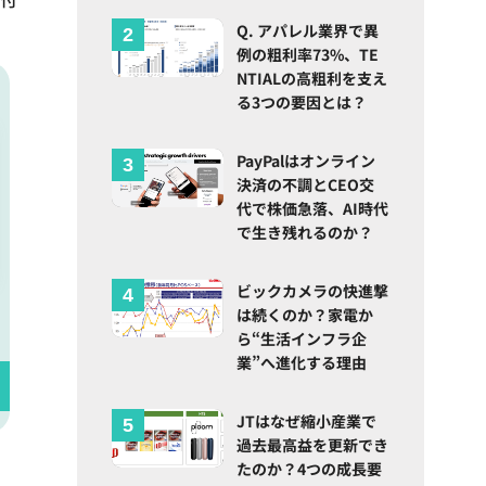
Q. アパレル業界で異
例の粗利率73%、TE
NTIALの高粗利を支え
る3つの要因とは？
PayPalはオンライン
決済の不調とCEO交
代で株価急落、AI時代
で生き残れるのか？
ビックカメラの快進撃
は続くのか？家電か
ら“生活インフラ企
業”へ進化する理由
JTはなぜ縮小産業で
過去最高益を更新でき
たのか？4つの成長要