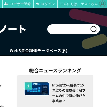
ユーザー登録
ログイン
こんにちは、ゲストさん
Web3資金調達データベース(β)
総合ニュースランキング
る
Intelは25%成長で15
年ぶりの高成長！AIブ
ームの中で特に伸びた
事業は？
置付