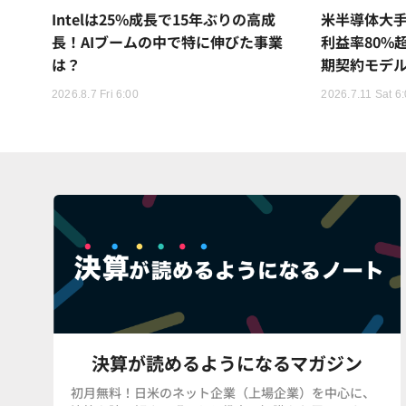
Intelは25%成長で15年ぶりの高成
米半導体大
長！AIブームの中で特に伸びた事業
利益率80%
は？
期契約モデ
2026.8.7 Fri 6:00
2026.7.11 Sat 6
決算が読めるようになるマガジン
初月無料！日米のネット企業（上場企業）を中心に、