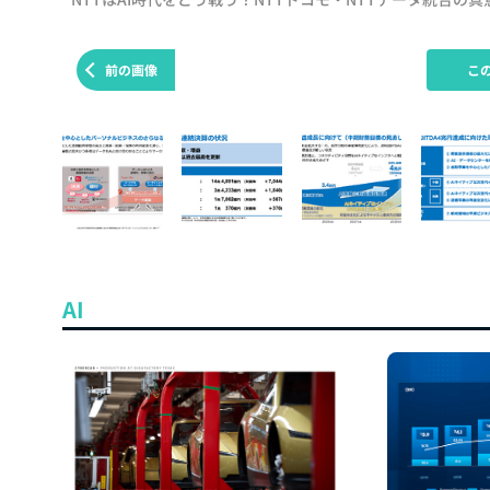
前の画像
こ
AI