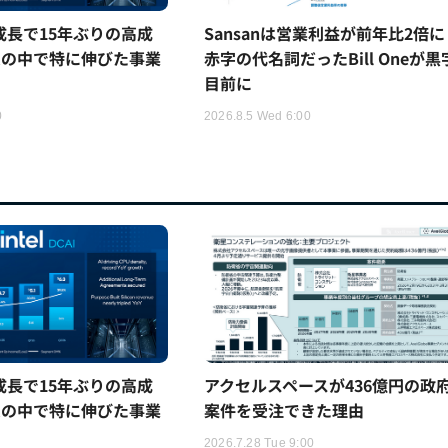
5%成長で15年ぶりの高成
Sansanは営業利益が前年比2倍に
ムの中で特に伸びた事業
赤字の代名詞だったBill Oneが黒
目前に
0
2026.8.5 Wed 6:00
5%成長で15年ぶりの高成
アクセルスペースが436億円の政
ムの中で特に伸びた事業
案件を受注できた理由
2026.7.28 Tue 9:00