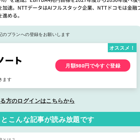
加速。NTTデータはAIフルスタック企業、NTTドコモは金融
を進める。
記の
プランへの登録をお願いします
オススメ！
月額980円で今すぐ登録
きます
いる方の
ログインはこちらから
くと
こんな記事が読み放題です
真意とは？