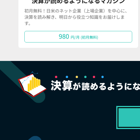
決算が読めるようになるマガジン
初月無料！日米のネット企業（上場企業）を中心に、
決算を読み解き、明日から役立つ知識をお届けしま
す。
980
円/月 (初月無料)