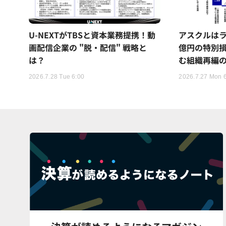
U-NEXTがTBSと資本業務提携！動
アスクルはラ
画配信企業の "脱・配信" 戦略と
億円の特別
は？
む組織再編
2026.7.28 Tue 6:00
2026.7.27 Mon 