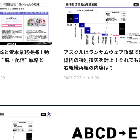
TBSと資本業務提携！動
アスクルはランサムウェア攻撃で5
 "脱・配信" 戦略と
億円の特別損失を計上！それでも
む組織再編の内容は？
:00
2026.7.27 Mon 6:00