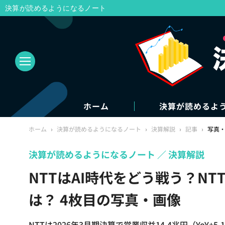
決算が読めるようになるノート
ホーム
決算が読めるよ
ホーム
›
決算が読めるようになるノート
›
決算解説
›
記事
›
写真
決算が読めるようになるノート
決算解説
NTTはAI時代をどう戦う？N
は？ 4枚目の写真・画像
NTTは2026年3月期決算で営業収益14.4兆円（YoY+5