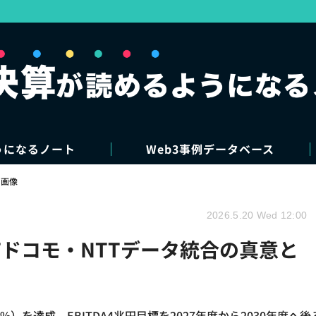
うになるノート
Web3事例データベース
・画像
2026.5.20 Wed 12:00
TTドコモ・NTTデータ統合の真意と
.1%）を達成。EBITDA4兆円目標を2027年度から2030年度へ後