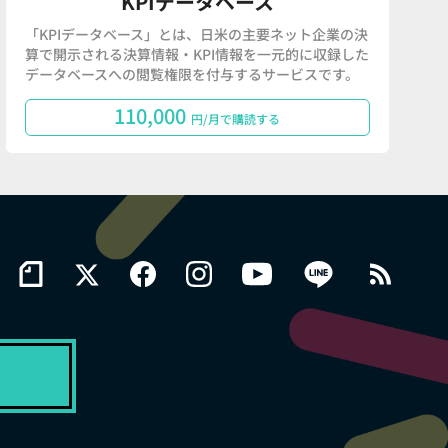
KPIデータベース
「KPIデータベース」とは、日米の主要ネット企業の決
算で開示される決算情報・KPI情報を一元的に収録した
データベースへの閲覧権限を付与するサービスです。
110,000
円/月で購読する