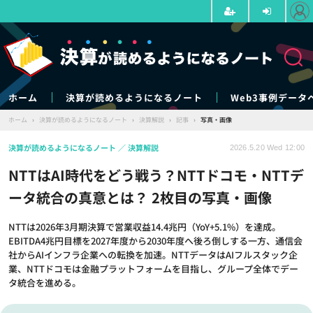
ホーム
決算が読めるようになるノート
Web3事例データ
ホーム
›
決算が読めるようになるノート
›
決算解説
›
記事
›
写真・画像
決算が読めるようになるノート
決算解説
2026.5.20 Wed 12:00
NTTはAI時代をどう戦う？NTTドコモ・NTTデ
ータ統合の真意とは？ 2枚目の写真・画像
NTTは2026年3月期決算で営業収益14.4兆円（YoY+5.1%）を達成。
EBITDA4兆円目標を2027年度から2030年度へ後ろ倒しする一方、通信会
社からAIインフラ企業への転換を加速。NTTデータはAIフルスタック企
業、NTTドコモは金融プラットフォームを目指し、グループ全体でデー
タ統合を進める。