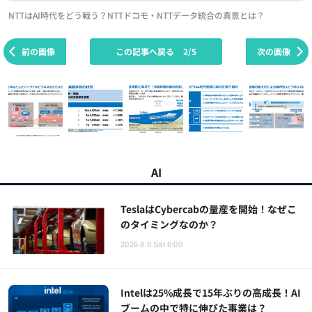
NTTはAI時代をどう戦う？NTTドコモ・NTTデータ統合の真意とは？
前の画像
この記事へ戻る
2/5
次の画像
AI
TeslaはCybercabの量産を開始！なぜこ
のタイミングなのか？
2026.8.8 Sat 6:00
Intelは25%成長で15年ぶりの高成長！AI
ブームの中で特に伸びた事業は？