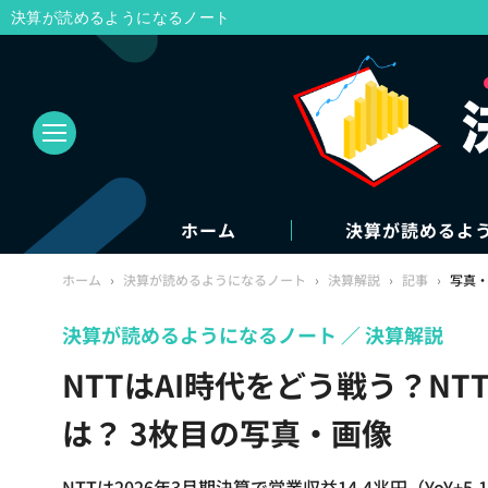
決算が読めるようになるノート
ホーム
決算が読めるよ
ホーム
›
決算が読めるようになるノート
›
決算解説
›
記事
›
写真
決算が読めるようになるノート
決算解説
NTTはAI時代をどう戦う？N
は？ 3枚目の写真・画像
NTTは2026年3月期決算で営業収益14.4兆円（YoY+5