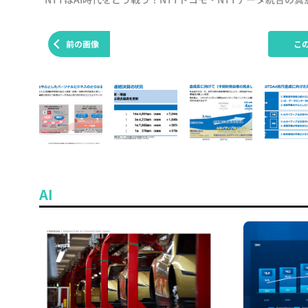
前の画像
こ
AI