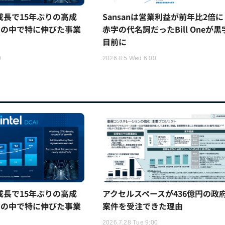
5%成長で15年ぶりの高成
Sansanは営業利益が前年比2倍に
ムの中で特に伸びた事業
赤字の代名詞だったBill Oneが黒
目前に
0
2026.8.5 Wed 6:00
5%成長で15年ぶりの高成
アクセルスペースが436億円の政
ムの中で特に伸びた事業
案件を受注できた理由
2026.7.28 Tue 9:00