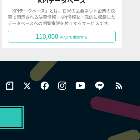
KPIデータベース
「KPIデータベース」とは、日米の主要ネット企業の決
算で開示される決算情報・KPI情報を一元的に収録した
データベースへの閲覧権限を付与するサービスです。
110,000
円/月で購読する