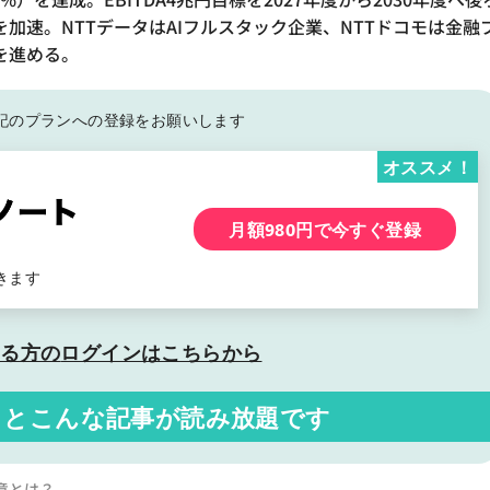
加速。NTTデータはAIフルスタック企業、NTTドコモは金融
を進める。
記の
プランへの登録をお願いします
オススメ！
月額980円で今すぐ登録
きます
いる方の
ログインはこちらから
くと
こんな記事が読み放題です
真意とは？