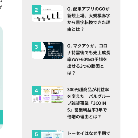
プ
Q. 配車アプリのGOが
新規上場、大規模赤字
から黒字転換できた理
由とは？
Q. マクアケが、コロ
ナ特需後でも売上成長
率YoY+60%の予想を
出せる3つの勝因と
は？
300円超商品が利益率
を変えた パルグルー
プ雑貨事業「3COIN
S」営業利益率3年で
倍増の理由とは？
トーセイはなぜ半期で