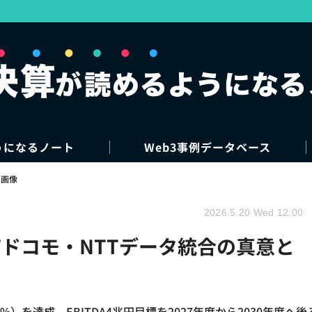
うになるノート
Web3事例データベース
・画像
2026.5.20 Wed 12:00
TTドコモ・NTTデータ統合の真意と
.1%）を達成。EBITDA4兆円目標を2027年度から2030年度へ後