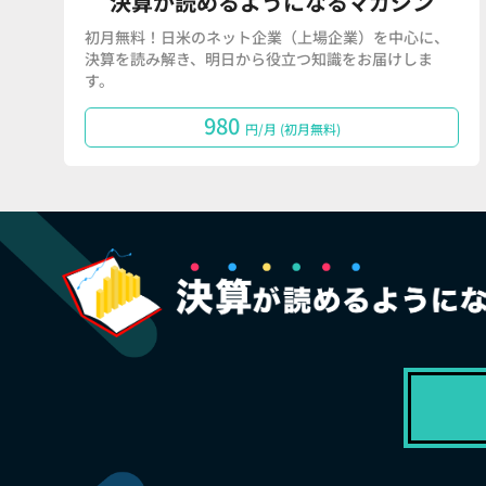
決算が読めるようになるマガジン
初月無料！日米のネット企業（上場企業）を中心に、
決算を読み解き、明日から役立つ知識をお届けしま
す。
980
円/月 (初月無料)