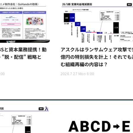
TBSと資本業務提携！動
アスクルはランサムウェア攻撃で5
 "脱・配信" 戦略と
億円の特別損失を計上！それでも
む組織再編の内容は？
:00
2026.7.27 Mon 6:00