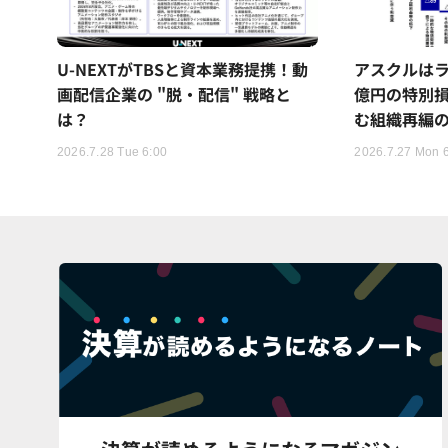
U-NEXTがTBSと資本業務提携！動
アスクルはラ
画配信企業の "脱・配信" 戦略と
億円の特別
は？
む組織再編
2026.7.28 Tue 6:00
2026.7.27 Mon 