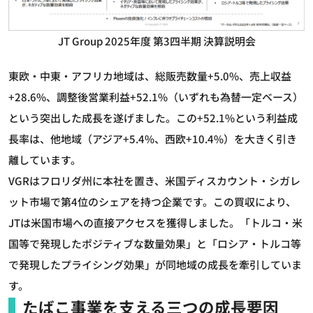
JT Group 2025年度 第3四半期 決算説明会
東欧・中東・アフリカ地域は、総販売数量+5.0%、売上収益
+28.6%、調整後営業利益+52.1%（いずれも為替一定ベース）
という突出した成長を遂げました。この+52.1%という利益成
長率は、他地域（アジア+5.4%、西欧+10.4%）を大きく引き
離しています。
VGRはフロリダ州に本社を置き、米国ディスカウント・シガレ
ット市場で第4位のシェアを持つ企業です。この買収により、
JTは米国市場への直接アクセスを獲得しました。「トルコ・米
国等で発現したポジティブな数量効果」と「ロシア・トルコ等
で発現したプライシング効果」が同地域の成長を牽引していま
す。
たばこ事業を支える三つの成長要因