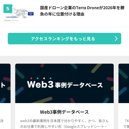
国産ドローン企業のTerra Droneが2026年を勝
負の年に位置付ける理由
アクセスランキングをもっと見る
Web3事例データベース
決
web3の最新事例を日本語で分かりやすく、かつ、皆さん
「
のお仕事で利用しやすい形（Googleスプレッドシート・
で