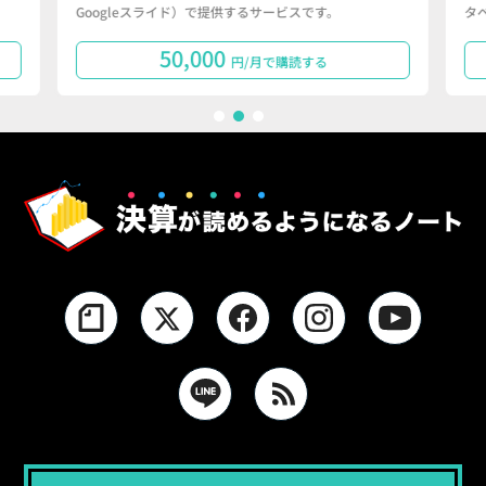
Googleスライド）で提供するサービスです。
タ
50,000
円/月で購読する
1
2
3