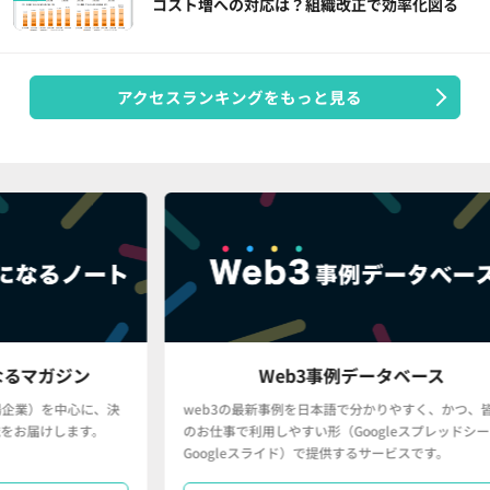
コスト増への対応は？組織改正で効率化図る
アクセスランキングをもっと見る
Web3事例データベース
決
web3の最新事例を日本語で分かりやすく、かつ、皆さん
「
のお仕事で利用しやすい形（Googleスプレッドシート・
で
Googleスライド）で提供するサービスです。
タ