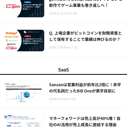
新作でゲーム事業も巻き返しへ！
2025.6.22 Sun 6:00
Q. 上場企業がビットコインを財務資産と
して保有することで業績は伸びるのか？
2025.3.10 Mon 7:15
SaaS
Sansanは営業利益が前年比2倍に！赤字
の代名詞だったBill Oneが黒字目前に
2026.8.5 Wed 6:00
マネーフォワードは売上高が40%増！自
社のAI活用が売上成長に直結する理由