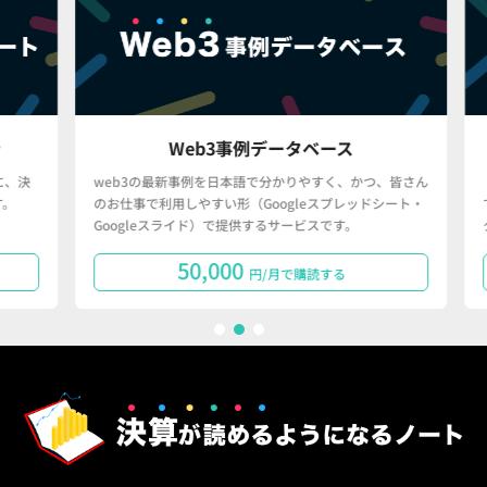
Web3事例データベース
決
web3の最新事例を日本語で分かりやすく、かつ、皆さん
「
のお仕事で利用しやすい形（Googleスプレッドシート・
で
Googleスライド）で提供するサービスです。
タ
50,000
円/月で購読する
1
2
3