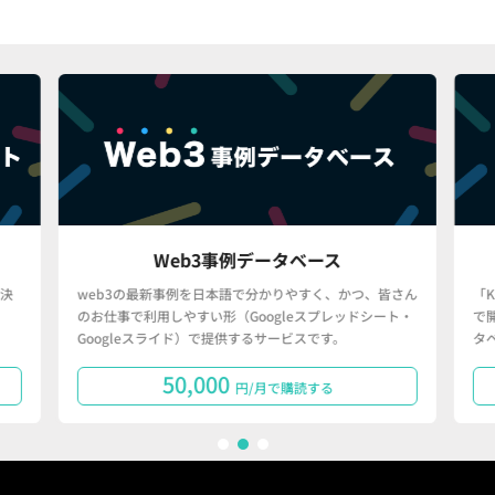
Web3事例データベース
決
web3の最新事例を日本語で分かりやすく、かつ、皆さん
「
のお仕事で利用しやすい形（Googleスプレッドシート・
で
Googleスライド）で提供するサービスです。
タ
50,000
円/月で購読する
1
2
3