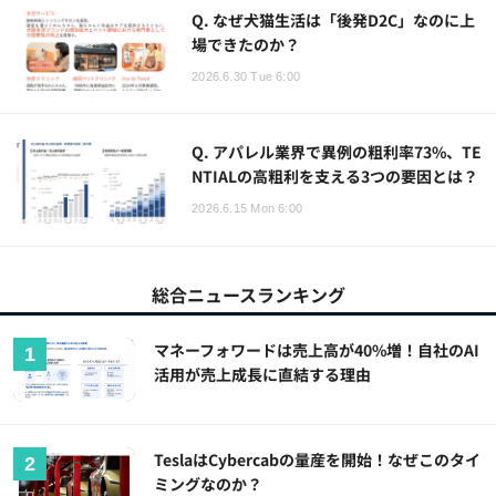
Q. なぜ犬猫生活は「後発D2C」なのに上
場できたのか？
2026.6.30 Tue 6:00
Q. アパレル業界で異例の粗利率73%、TE
NTIALの高粗利を支える3つの要因とは？
2026.6.15 Mon 6:00
総合ニュースランキング
マネーフォワードは売上高が40%増！自社のAI
活用が売上成長に直結する理由
TeslaはCybercabの量産を開始！なぜこのタイ
ミングなのか？