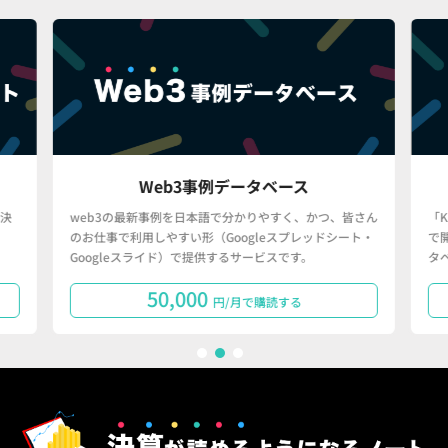
Web3事例データベース
決
web3の最新事例を日本語で分かりやすく、かつ、皆さん
「
のお仕事で利用しやすい形（Googleスプレッドシート・
で
Googleスライド）で提供するサービスです。
タ
50,000
円/月で購読する
1
2
3