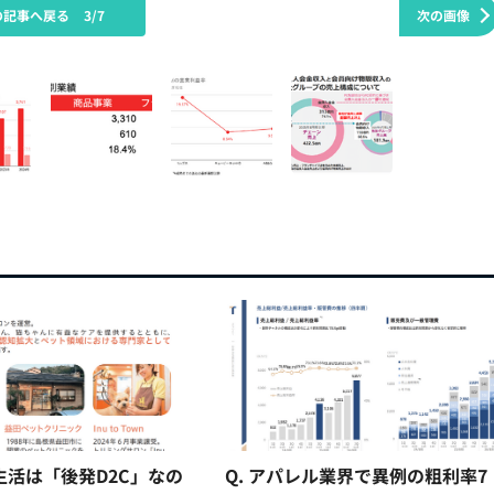
の記事へ戻る
3/7
次の画像
猫生活は「後発D2C」なの
Q. アパレル業界で異例の粗利率7