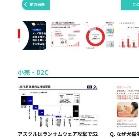
前の画像
こ
小売・D2C
アスクルはランサムウェア攻撃で52
Q. なぜ犬