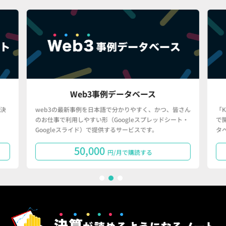
Web3事例データベース
決
web3の最新事例を日本語で分かりやすく、かつ、皆さん
「
のお仕事で利用しやすい形（Googleスプレッドシート・
で
Googleスライド）で提供するサービスです。
タ
50,000
円/月で購読する
1
2
3