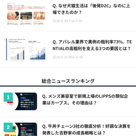
Q. なぜ犬猫生活は「後発D2C」なのに上
場できたのか？
2026.6.30 Tue 6:00
Q. アパレル業界で異例の粗利率73%、TE
NTIALの高粗利を支える3つの要因とは？
2026.6.15 Mon 6:00
総合ニュースランキング
Q. メンズ美容室で新規上場のLIPPSの類似企
業はカーブス。その理由は？
Q. 牛丼チェーン3社の徹底分析！好調な決算を
発表した吉野家の成長戦略とは？