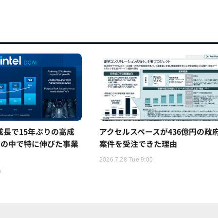
5%成長で15年ぶりの高成
アクセルスペースが436億円の政
ムの中で特に伸びた事業
案件を受注できた理由
2026.7.28 Tue 9:00
0