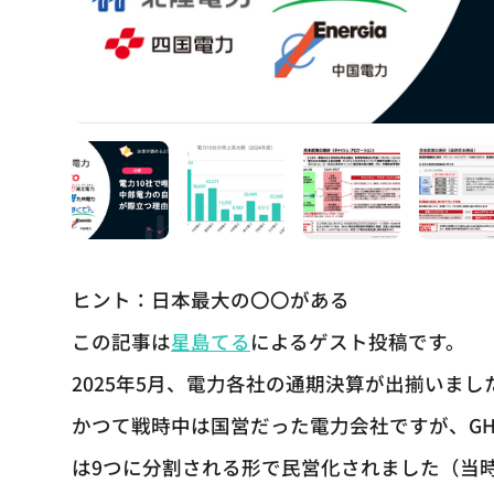
ヒント：日本最大の〇〇がある
この記事は
星島てる
によるゲスト投稿です。
2025年5月、電力各社の通期決算が出揃いまし
かつて戦時中は国営だった電力会社ですが、G
は9つに分割される形で民営化されました（当