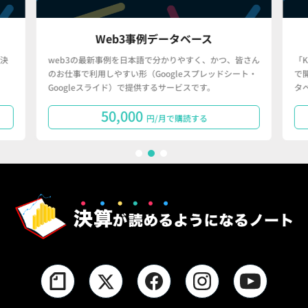
Web3事例データベース
決
web3の最新事例を日本語で分かりやすく、かつ、皆さん
「
のお仕事で利用しやすい形（Googleスプレッドシート・
で
Googleスライド）で提供するサービスです。
タ
50,000
円/月で購読する
1
2
3