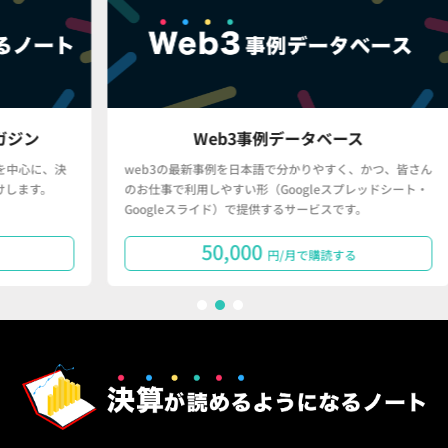
Web3事例データベース
、決
web3の最新事例を日本語で分かりやすく、かつ、皆さん
「
。
のお仕事で利用しやすい形（Googleスプレッドシート・
で
Googleスライド）で提供するサービスです。
タ
50,000
円/月で購読する
1
2
3