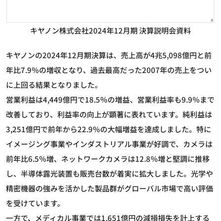
キヤノン株式会社2024年12月期 決算説明会資料
キヤノンの2024年12月期決算は、売上高が4兆5,098億円と前
年比7.9％の増収となり、過去最高だった2007年の売上をつい
に上回る結果となりました。
営業利益は4,449億円で18.5％の増益、営業利益率も9.9％まで
改善しており、利益率の向上が顕著に表れています。純利益は
3,251億円で前年から22.9％の大幅増益を達成しました。特に
イメージング事業やインダストリアル事業が好調で、カメラは
前年比6.5％増、ネットワークカメラは12.8％増と堅調に推移
し、半導体露光装置も販売台数が着実に拡大しました。光学や
精密機器の強みを活かした製品群がグローバル市場で高い評価
を受けています。
一方で、メディカル事業では1,651億円の減損損失を計上する