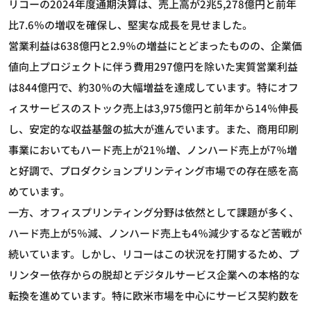
リコーの2024年度通期決算は、売上高が2兆5,278億円と前年
比7.6％の増収を確保し、堅実な成長を見せました。
営業利益は638億円と2.9％の増益にとどまったものの、企業価
値向上プロジェクトに伴う費用297億円を除いた実質営業利益
は844億円で、約30％の大幅増益を達成しています。特にオフ
ィスサービスのストック売上は3,975億円と前年から14％伸長
し、安定的な収益基盤の拡大が進んでいます。また、商用印刷
事業においてもハード売上が21％増、ノンハード売上が7％増
と好調で、プロダクションプリンティング市場での存在感を高
めています。
一方、オフィスプリンティング分野は依然として課題が多く、
ハード売上が5％減、ノンハード売上も4％減少するなど苦戦が
続いています。しかし、リコーはこの状況を打開するため、プ
リンター依存からの脱却とデジタルサービス企業への本格的な
転換を進めています。特に欧米市場を中心にサービス契約数を