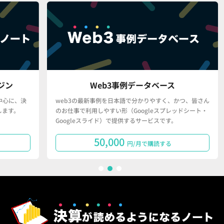
Web3事例データベース
決
web3の最新事例を日本語で分かりやすく、かつ、皆さん
「
のお仕事で利用しやすい形（Googleスプレッドシート・
で
Googleスライド）で提供するサービスです。
タ
50,000
円/月で購読する
1
2
3