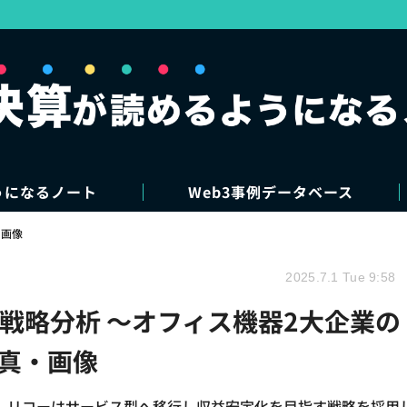
うになるノート
Web3事例データベース
・画像
2025.7.1 Tue 9:58
戦略分析 ～オフィス機器2大企業の
写真・画像
、リコーはサービス型へ移行し収益安定化を目指す戦略を採用