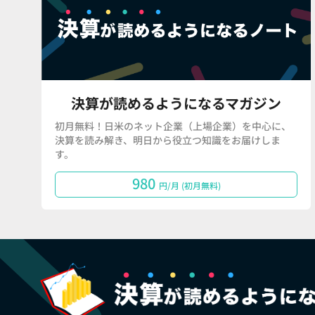
決算が読めるようになるマガジン
初月無料！日米のネット企業（上場企業）を中心に、
決算を読み解き、明日から役立つ知識をお届けしま
す。
980
円/月 (初月無料)