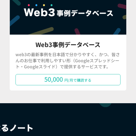
Web3事例データベース
web3の最新事例を日本語で分かりやすく、かつ、皆さ
んのお仕事で利用しやすい形（Googleスプレッドシー
ト・Googleスライド）で提供するサービスです。
50,000
円/月で購読する