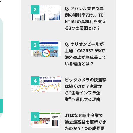
Q. アパレル業界で異
例の粗利率73%、TE
NTIALの高粗利を支え
る3つの要因とは？
Q. オリオンビールが
上場！CAGR37.9%で
海外売上が急成長して
いる理由とは？
ビックカメラの快進撃
は続くのか？家電か
ら“生活インフラ企
業”へ進化する理由
JTはなぜ縮小産業で
過去最高益を更新でき
たのか？4つの成長要