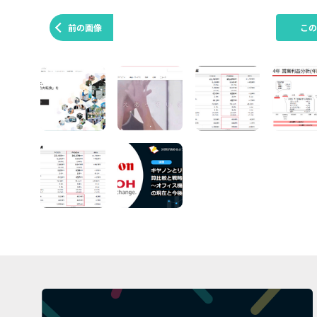
前の画像
こ