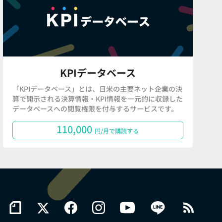
KPIデータベース
「KPIデータベース」とは、日米の主要ネット企業の決
算で開示される決算情報・KPI情報を一元的に収録した
データベースへの閲覧権限を付与するサービスです。
110,000
円/月で購読する