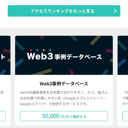
アクセスランキングをもっと見る
Web3事例データベース
決
web3の最新事例を日本語で分かりやすく、かつ、皆さん
「
のお仕事で利用しやすい形（Googleスプレッドシート・
で
Googleスライド）で提供するサービスです。
タ
50,000
円/月で購読する