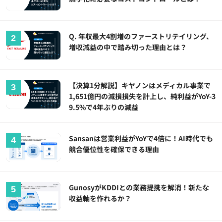
Q. 年収最大4割増のファーストリテイリング、
増収減益の中で踏み切った理由とは？
【決算1分解説】キヤノンはメディカル事業で
1,651億円の減損損失を計上し、純利益がYoY-3
9.5%で4年ぶりの減益
Sansanは営業利益がYoYで4倍に！AI時代でも
競合優位性を確保できる理由
GunosyがKDDIとの業務提携を解消！新たな
収益軸を作れるか？