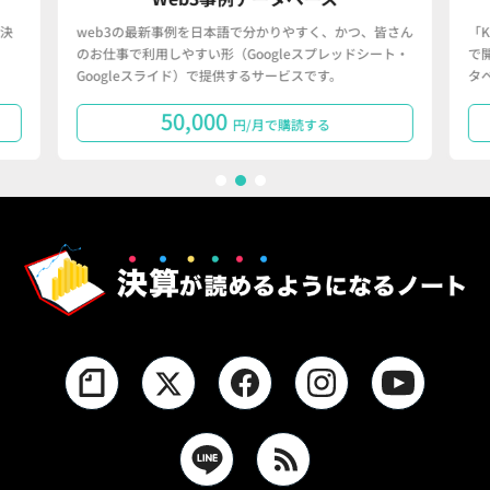
決
web3の最新事例を日本語で分かりやすく、かつ、皆さん
「
のお仕事で利用しやすい形（Googleスプレッドシート・
で
Googleスライド）で提供するサービスです。
タ
50,000
円/月で購読する
1
2
3