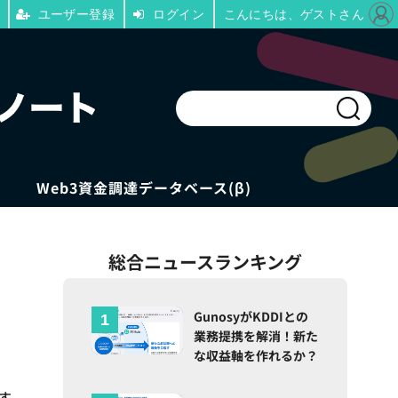
ユーザー登録
ログイン
こんにちは、ゲストさん
Web3資金調達データベース(β)
総合ニュースランキング
・
GunosyがKDDIとの
業務提携を解消！新た
な収益軸を作れるか？
す