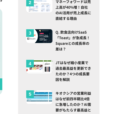
マネーフォワードは売
上高が40%増！自社
のAI活用が売上成長に
直結する理由
Q. 飲食店向けSaaS
「Toast」が急成長！
Squareとの成長率の
差は？
JTはなぜ縮小産業で
過去最高益を更新でき
たのか？4つの成長要
因を解説
キオクシアの営業利益
はなぜ前四半期比4倍
に急増したのか？AI需
要がもたらす最高益と