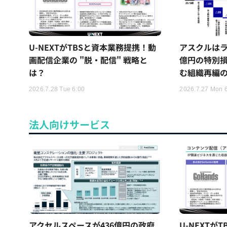
U-NEXTがTBSと資本業務提携！動
アスクルはラ
画配信企業の "脱・配信" 戦略と
億円の特別
は？
む組織再編
2026.7.28 Tue 6:00
2026.7.27 Mon 
法人向けサービス
アクセルスペースが436億円の政府
U-NEXTが