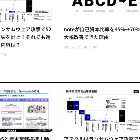
ンサムウェア攻撃で52
noteが自己資本比率を45%→70
損失を計上！それでも進
大幅改善できた理由
の内容は？
2026.7.25 Sat 6:00
6:00
TBSと資本業務提携！動
アスクルはランサムウェア攻撃で5