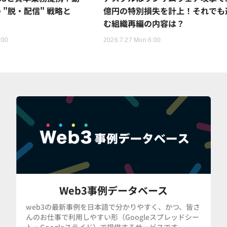
 "脱・配信" 戦略と
億円の特別損失を計上！それでも
む組織再編の内容は？
:00
2026.7.27 Mon 6:00
Web3事例データベース
web3の最新事例を日本語で分かりやすく、かつ、皆さ
んのお仕事で利用しやすい形（Googleスプレッドシー