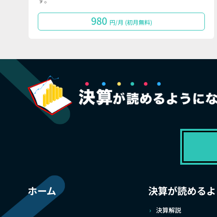
す。
980
円/月 (初月無料)
ホーム
決算が読めるよ
決算解説