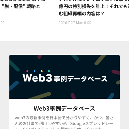
 "脱・配信" 戦略と
億円の特別損失を計上！それでも
む組織再編の内容は？
:00
2026.7.27 Mon 6:00
Web3事例データベース
web3の最新事例を日本語で分かりやすく、かつ、皆さ
んのお仕事で利用しやすい形（Googleスプレッドシー