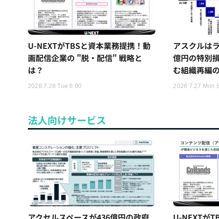
U-NEXTがTBSと資本業務提携！動
アスクルはラ
画配信企業の "脱・配信" 戦略と
億円の特別
は？
む組織再編
2026.7.28 Tue 6:00
2026.7.27 Mon 
法人向けサービス
アクセルスペースが436億円の政府
U-NEXTが