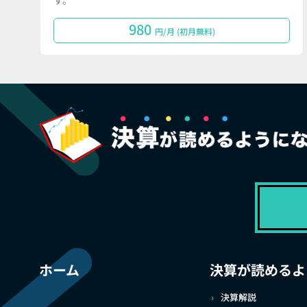
す。
980
円/月 (初月無料)
ホーム
決算が読めるよ
決算解説