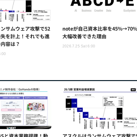
ンサムウェア攻撃で52
noteが自己資本比率を45%→70
損失を計上！それでも進
大幅改善できた理由
の内容は？
2026.7.25 Sat 6:00
6:00
TBSと資本業務提携！動
アスクルはランサムウェア攻撃で5