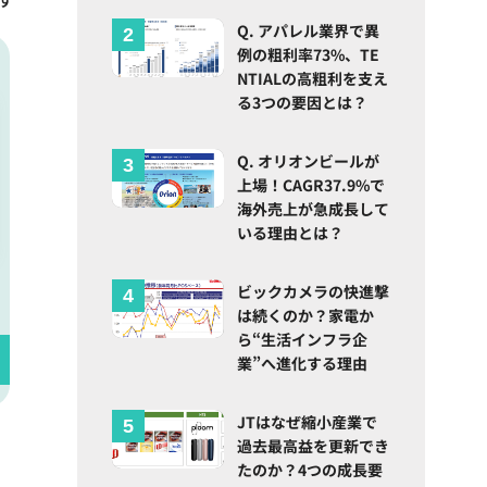
Q. アパレル業界で異
例の粗利率73%、TE
NTIALの高粗利を支え
る3つの要因とは？
Q. オリオンビールが
上場！CAGR37.9%で
海外売上が急成長して
いる理由とは？
ビックカメラの快進撃
は続くのか？家電か
ら“生活インフラ企
業”へ進化する理由
JTはなぜ縮小産業で
過去最高益を更新でき
たのか？4つの成長要