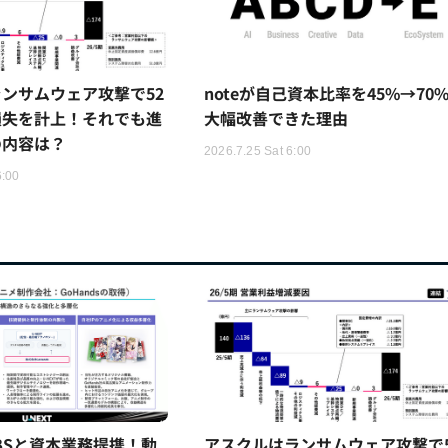
ンサムウェア攻撃で52
noteが自己資本比率を45%→70
損失を計上！それでも進
大幅改善できた理由
の内容は？
2026.7.25 Sat 6:00
6:00
TBSと資本業務提携！動
アスクルはランサムウェア攻撃で5