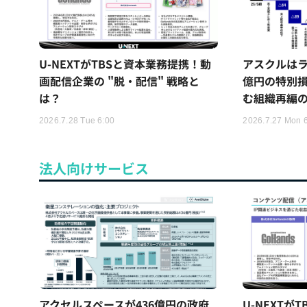
U-NEXTがTBSと資本業務提携！動
アスクルはラ
画配信企業の "脱・配信" 戦略と
億円の特別
は？
む組織再編
2026.7.28 Tue 6:00
2026.7.27 Mon 
法人向けサービス
アクセルスペースが436億円の政府
U-NEXTが