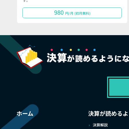
す。
980
円/月 (初月無料)
ホーム
決算が読めるよ
決算解説