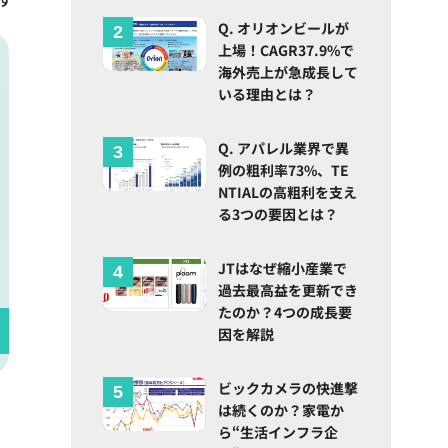
Q. オリオンビールが
上場！CAGR37.9%で
海外売上が急成長して
いる理由とは？
Q. アパレル業界で異
例の粗利率73%、TE
NTIALの高粗利を支え
る3つの要因とは？
JTはなぜ縮小産業で
過去最高益を更新でき
たのか？4つの成長要
因を解説
ビックカメラの快進撃
は続くのか？家電か
ら“生活インフラ企