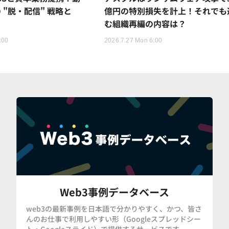
 "脱・配信" 戦略と
億円の特別損失を計上！それでも
む組織再編の内容は？
:00
2026.7.27 Mon 6:00
Web3事例データベース
web3の最新事例を日本語で分かりやすく、かつ、皆さ
んのお仕事で利用しやすい形（Googleスプレッドシー