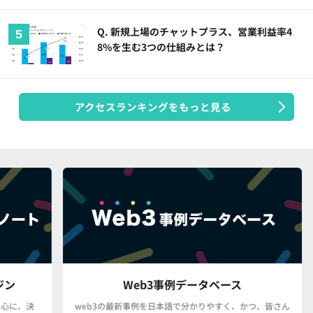
Q. 新規上場のチャットプラス、営業利益率4
8%を生む3つの仕組みとは？
アクセスランキングをもっと見る
Web3事例データベース
決
web3の最新事例を日本語で分かりやすく、かつ、皆さん
「