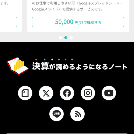
のお仕事で利用しやすい形（Googleスプレッドシート・
で
Googleスライド）で提供するサービスです。
タ
50,000
円/月で購読する
1
2
3