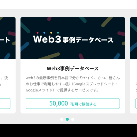
Web3事例データベース
決
web3の最新事例を日本語で分かりやすく、かつ、皆さん
「
のお仕事で利用しやすい形（Googleスプレッドシート・
で
Googleスライド）で提供するサービスです。
タ
50,000
円/月で購読する
1
2
3