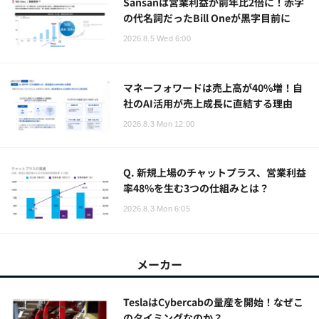
Sansanは営業利益が前年比2倍に！赤字
の代名詞だったBill Oneが黒字目前に
2026.8.5 Wed 6:00
マネーフォワードは売上高が40%増！自
社のAI活用が売上成長に直結する理由
2026.8.3 Mon 12:00
Q. 新規上場のチャットプラス、営業利益
率48%を生む3つの仕組みとは？
2026.8.3 Mon 6:05
メーカー
TeslaはCybercabの量産を開始！なぜこ
のタイミングなのか？