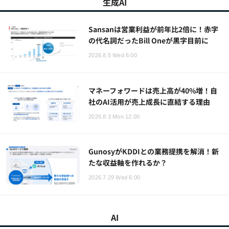
生成AI
Sansanは営業利益が前年比2倍に！赤字
の代名詞だったBill Oneが黒字目前に
2026.8.5 Wed 6:00
マネーフォワードは売上高が40%増！自
社のAI活用が売上成長に直結する理由
2026.8.3 Mon 12:00
GunosyがKDDIとの業務提携を解消！新
たな収益軸を作れるか？
2026.7.29 Wed 6:00
AI