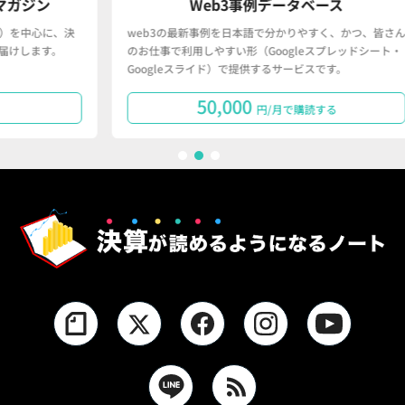
Web3事例データベース
決
web3の最新事例を日本語で分かりやすく、かつ、皆さん
「
のお仕事で利用しやすい形（Googleスプレッドシート・
で
Googleスライド）で提供するサービスです。
タ
50,000
円/月で購読する
1
2
3