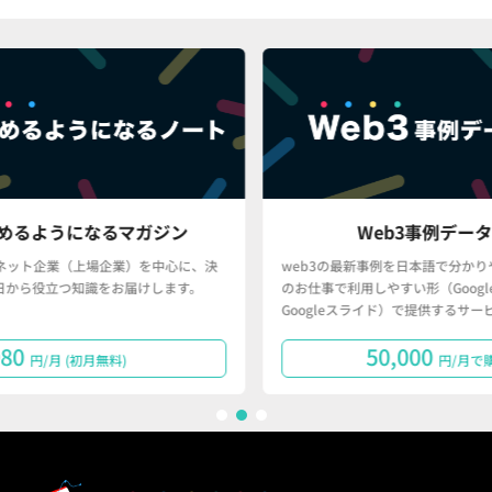
Web3事例データベース
決
web3の最新事例を日本語で分かりやすく、かつ、皆さん
「
のお仕事で利用しやすい形（Googleスプレッドシート・
で
Googleスライド）で提供するサービスです。
タ
50,000
円/月で購読する
1
2
3