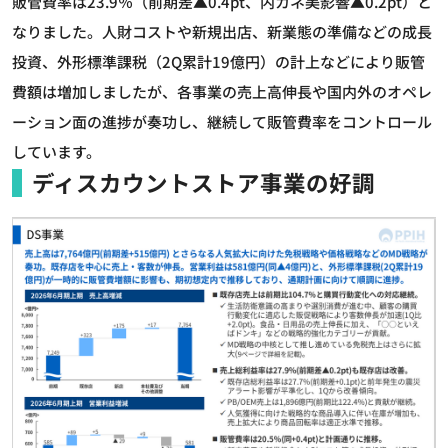
販管費率は23.9％（前期差▲0.4pt、内カネ美影響▲0.2pt）と
なりました。人財コストや新規出店、新業態の準備などの成長
投資、外形標準課税（2Q累計19億円）の計上などにより販管
費額は増加しましたが、各事業の売上高伸長や国内外のオペレ
ーション面の進捗が奏功し、継続して販管費率をコントロール
しています。
ディスカウントストア事業の好調