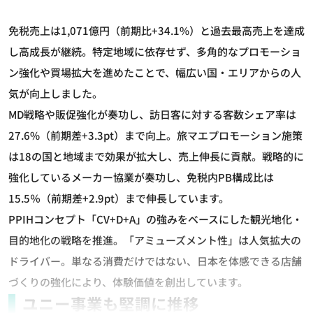
免税売上は1,071億円（前期比+34.1%）と過去最高売上を達成
し高成長が継続。特定地域に依存せず、多角的なプロモーショ
ン強化や買場拡大を進めたことで、幅広い国・エリアからの人
気が向上しました。
MD戦略や販促強化が奏功し、訪日客に対する客数シェア率は
27.6%（前期差+3.3pt）まで向上。旅マエプロモーション施策
は18の国と地域まで効果が拡大し、売上伸長に貢献。戦略的に
強化しているメーカー協業が奏功し、免税内PB構成比は
15.5％（前期差+2.9pt）まで伸長しています。
PPIHコンセプト「CV+D+A」の強みをベースにした観光地化・
目的地化の戦略を推進。「アミューズメント性」は人気拡大の
ドライバー。単なる消費だけではない、日本を体感できる店舗
づくりの強化により、体験価値を創出しています。
ユニー事業も堅調に推移