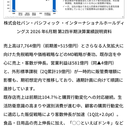
株式会社パン・パシフィック ・インターナショナルホールディ
ングス 2026 年6月期 第2四半期決算業績説明資料
売上高は7,764億円（前期差+515億円）とさらなる人気拡大に
向けた免税戦略や価格戦略などのMD戦略が奏功。既存店を中
心に売上・客数が伸長。営業利益は581億円（同▲4億円）
と、外形標準課税（2Q累計19億円）が一時的に販管費増額に
影響も、期初想定内で推移しており、通期計画に向けて順調に
進捗しています。
既存店売上は前期比104.7％と購買行動変化への対応継続。生
活防衛意識の高まりや選別消費が進む中、顧客の購買行動変化
に適応した販促戦略により客数伸長が加速（1Q比+2.0pt）。
食品・日用品の売上伸長に加え、「○○といえばドンキ」など