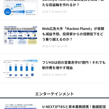
たな収益軸を作れるか？
2026.7.29 Wed 6:00
Web広告大手「Macbee Planet」が来期
も減益予想。投資家からの信頼低下をど
う乗り越えるのか？
2026.6.30 Tue 10:00
フジHDは初の営業赤字87億円！それでも
制作費を増やす理由
2026.5.27 Wed 9:00
エンターテインメント
U-NEXTがTBSと資本業務提携！動画配信