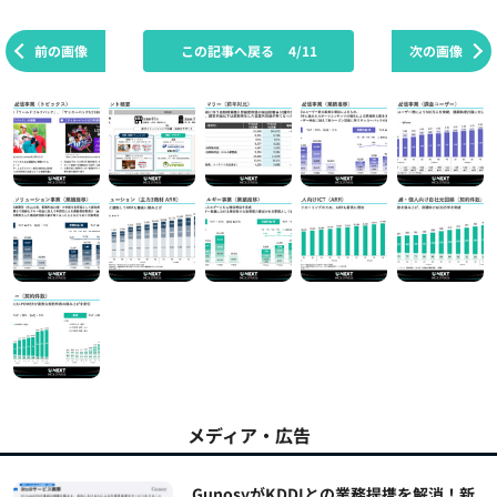
前の画像
この記事へ戻る
4/11
次の画像
メディア・広告
GunosyがKDDIとの業務提携を解消！新