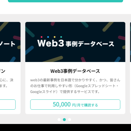
Web3事例データベース
決
web3の最新事例を日本語で分かりやすく、かつ、皆さん
「
のお仕事で利用しやすい形（Googleスプレッドシート・
で
Googleスライド）で提供するサービスです。
タ
50,000
円/月で購読する
1
2
3