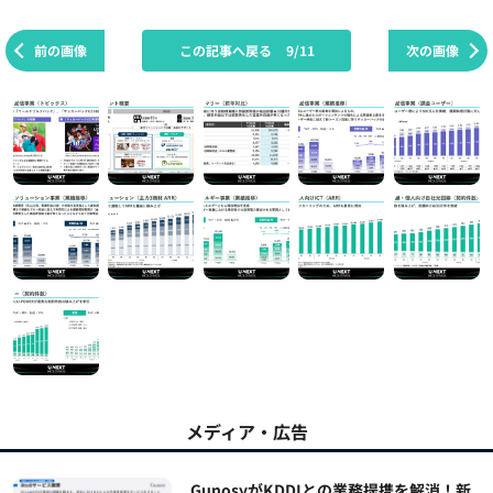
前の画像
この記事へ戻る
9/11
次の画像
メディア・広告
GunosyがKDDIとの業務提携を解消！新