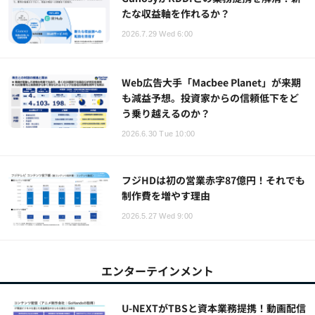
たな収益軸を作れるか？
2026.7.29 Wed 6:00
Web広告大手「Macbee Planet」が来期
も減益予想。投資家からの信頼低下をど
う乗り越えるのか？
2026.6.30 Tue 10:00
フジHDは初の営業赤字87億円！それでも
制作費を増やす理由
2026.5.27 Wed 9:00
エンターテインメント
U-NEXTがTBSと資本業務提携！動画配信