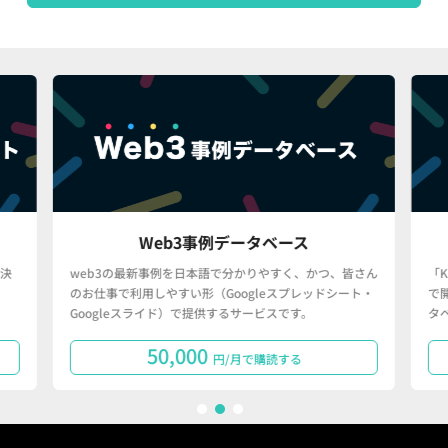
Web3事例データベース
決
web3の最新事例を日本語で分かりやすく、かつ、皆さん
「
のお仕事で利用しやすい形（Googleスプレッドシート・
で
Googleスライド）で提供するサービスです。
タ
50,000
円/月で購読する
1
2
3