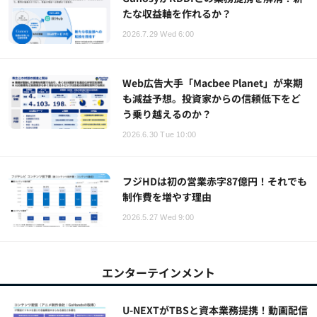
たな収益軸を作れるか？
2026.7.29 Wed 6:00
Web広告大手「Macbee Planet」が来期
も減益予想。投資家からの信頼低下をど
う乗り越えるのか？
2026.6.30 Tue 10:00
フジHDは初の営業赤字87億円！それでも
制作費を増やす理由
2026.5.27 Wed 9:00
エンターテインメント
U-NEXTがTBSと資本業務提携！動画配信