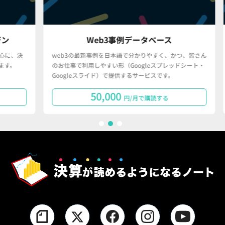
Web3事例データベース
決
web3の最新事例を日本語で分かりやすく、かつ、皆さん
「
のお仕事で利用しやすい形（Googleスプレッドシート・
で
Googleスライド）で提供するサービスです。
タ
50,000
円/月で購読する
1
2
3