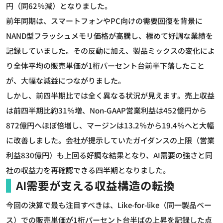
円（同62％減）となりました。
前年同期は、スマートフォンやPC向けの需要回復を背景に
NAND型フラッシュメモリ価格が高騰し、極めて好調な業績を
記録していました。その反動に加え、製品ミックスの変化によ
り全体平均の販売単価が1桁パーセント台前半下落したこと
が、大幅な減益につながりました。
しかし、前四半期比では全く異なる状況が見えます。売上収益
は前四半期比約31％増、Non-GAAP営業利益は452億円から
872億円へほぼ倍増し、マージンは13.2％から19.4％へと大幅
に改善しました。会社が提示していたガイダンスの上限（営業
利益830億円）も上回る好調な結果となり、AI需要の強さと同
社の収益力を再確認できる四半期となりました。
AI需要が支える収益構造の転換
今回の決算で最も注目すべきは、Like-for-like（同一製品ベー
ス）での販売単価が1桁パーセント台半ばの上昇を記録した点