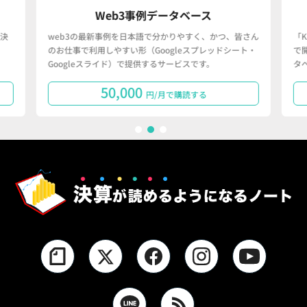
Web3事例データベース
決
web3の最新事例を日本語で分かりやすく、かつ、皆さん
「
のお仕事で利用しやすい形（Googleスプレッドシート・
で
Googleスライド）で提供するサービスです。
タ
50,000
円/月で購読する
1
2
3