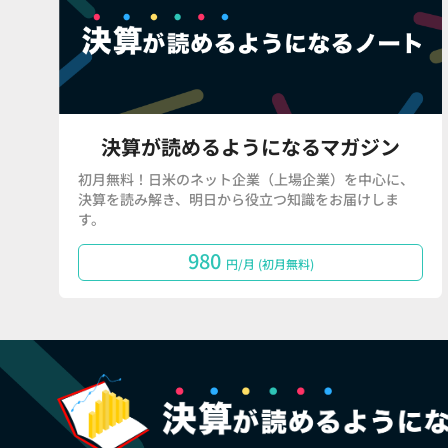
決算が読めるようになるマガジン
初月無料！日米のネット企業（上場企業）を中心に、
決算を読み解き、明日から役立つ知識をお届けしま
す。
980
円/月 (初月無料)