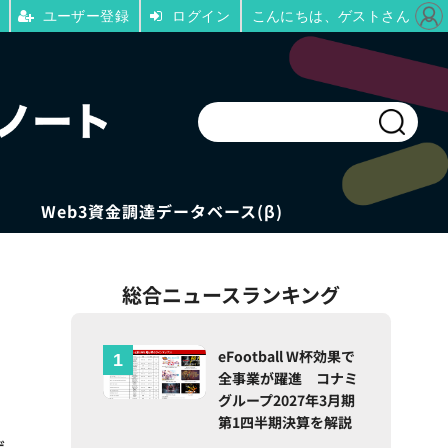
ユーザー登録
ログイン
こんにちは、ゲストさん
Web3資金調達データベース(β)
総合ニュースランキング
eFootball W杯効果で
全事業が躍進 コナミ
グループ2027年3月期
第1四半期決算を解説
ゲ