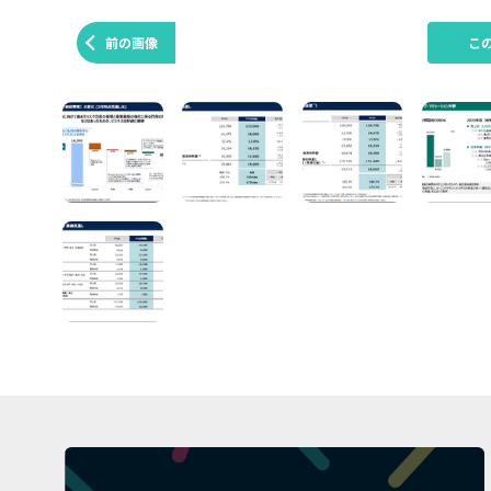
前の画像
こ