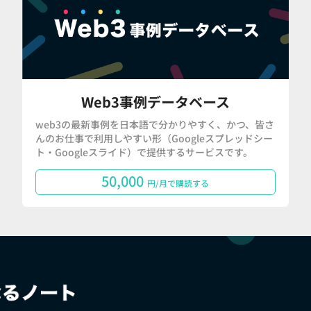
Web3事例データベース
web3の最新事例を日本語で分かりやすく、かつ、皆さ
んのお仕事で利用しやすい形（Googleスプレッドシー
ト・Googleスライド）で提供するサービスです。
50,000
円/月で購読する