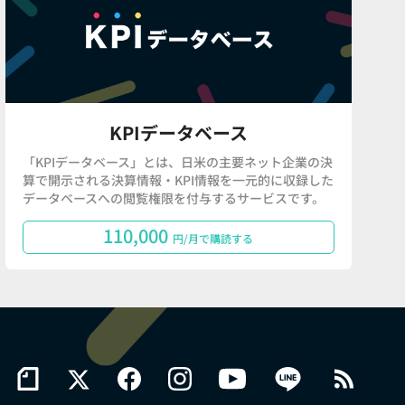
KPIデータベース
「KPIデータベース」とは、日米の主要ネット企業の決
算で開示される決算情報・KPI情報を一元的に収録した
データベースへの閲覧権限を付与するサービスです。
110,000
円/月で購読する