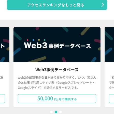
アクセスランキングをもっと見る
Web3事例データベース
決
web3の最新事例を日本語で分かりやすく、かつ、皆さん
「
のお仕事で利用しやすい形（Googleスプレッドシート・
で
Googleスライド）で提供するサービスです。
タ
50,000
円/月で購読する
1
2
3