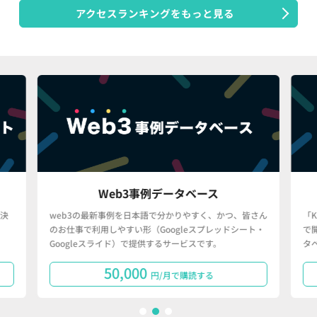
アクセスランキングをもっと見る
Web3事例データベース
決
web3の最新事例を日本語で分かりやすく、かつ、皆さん
「
のお仕事で利用しやすい形（Googleスプレッドシート・
で
Googleスライド）で提供するサービスです。
タ
50,000
円/月で購読する
1
2
3