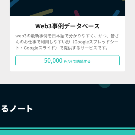
Web3事例データベース
web3の最新事例を日本語で分かりやすく、かつ、皆さ
んのお仕事で利用しやすい形（Googleスプレッドシー
ト・Googleスライド）で提供するサービスです。
50,000
円/月で購読する