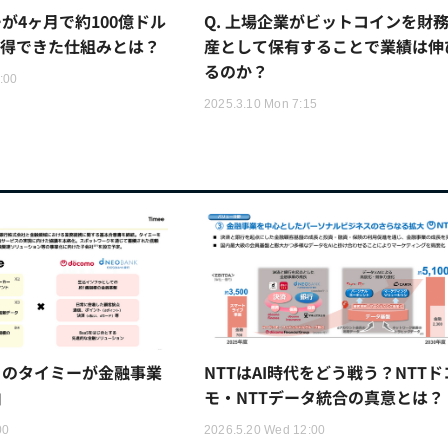
が4ヶ月で約100億ドル
Q. 上場企業がビットコインを財
取得できた仕組みとは？
産として保有することで業績は伸
るのか？
:00
2025.3.10 Mon 7:15
トのタイミーが金融事業
NTTはAI時代をどう戦う？NTTド
由
モ・NTTデータ統合の真意とは？
00
2026.5.20 Wed 12:00