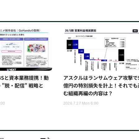
TBSと資本業務提携！動
アスクルはランサムウェア攻撃で5
 "脱・配信" 戦略と
億円の特別損失を計上！それでも
む組織再編の内容は？
:00
2026.7.27 Mon 6:00