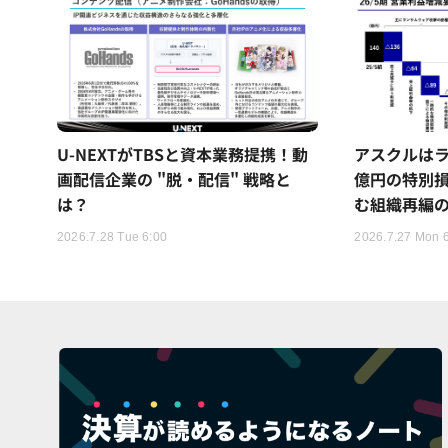
U-NEXTがTBSと資本業務提携！動
アスクルはラ
画配信企業の "脱・配信" 戦略と
億円の特別
は？
む組織再編
2026.7.28 Tue 6:00
2026.7.27 Mon 