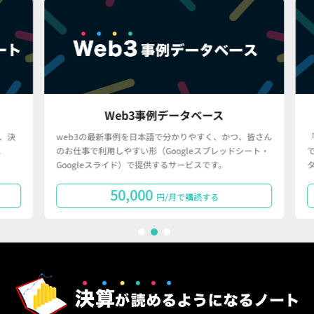
Web3事例データベース
決
web3の最新事例を日本語で分かりやすく、かつ、皆さん
「
のお仕事で利用しやすい形（Googleスプレッドシート・
で
Googleスライド）で提供するサービスです。
タ
50,000
円/月で購読する
1
2
3