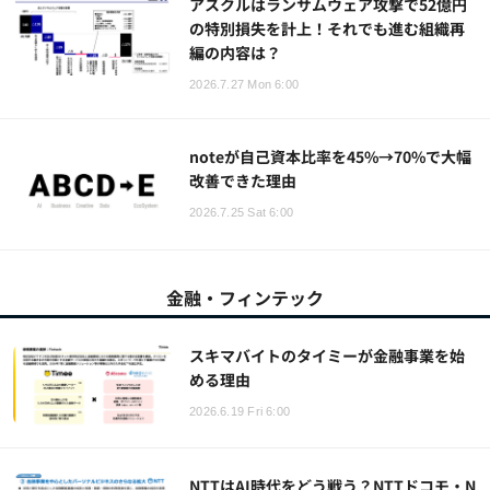
アスクルはランサムウェア攻撃で52億円
の特別損失を計上！それでも進む組織再
編の内容は？
2026.7.27 Mon 6:00
noteが自己資本比率を45%→70%で大幅
改善できた理由
2026.7.25 Sat 6:00
金融・フィンテック
スキマバイトのタイミーが金融事業を始
める理由
2026.6.19 Fri 6:00
NTTはAI時代をどう戦う？NTTドコモ・N