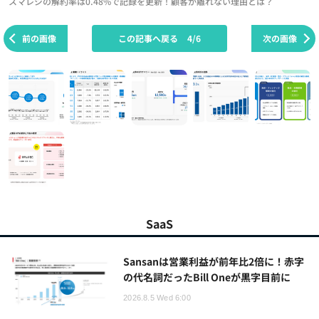
スマレジの解約率は0.48%で記録を更新！顧客が離れない理由とは？
前の画像
この記事へ戻る
4/6
次の画像
SaaS
Sansanは営業利益が前年比2倍に！赤字
の代名詞だったBill Oneが黒字目前に
2026.8.5 Wed 6:00