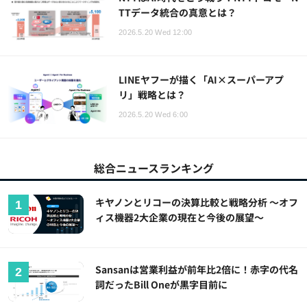
TTデータ統合の真意とは？
2026.5.20 Wed 12:00
LINEヤフーが描く「AI×スーパーアプ
リ」戦略とは？
2026.5.20 Wed 6:00
総合ニュースランキング
キヤノンとリコーの決算比較と戦略分析 ～オフ
ィス機器2大企業の現在と今後の展望～
Sansanは営業利益が前年比2倍に！赤字の代名
詞だったBill Oneが黒字目前に