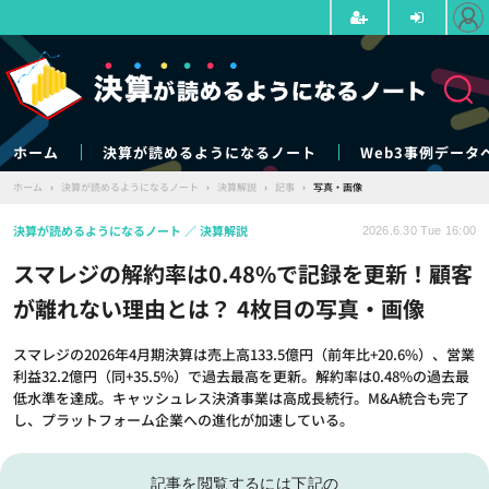
ホーム
決算が読めるようになるノート
Web3事例データ
ホーム
›
決算が読めるようになるノート
›
決算解説
›
記事
›
写真・画像
決算が読めるようになるノート
決算解説
2026.6.30 Tue 16:00
スマレジの解約率は0.48%で記録を更新！顧客
が離れない理由とは？ 4枚目の写真・画像
スマレジの2026年4月期決算は売上高133.5億円（前年比+20.6%）、営業
利益32.2億円（同+35.5%）で過去最高を更新。解約率は0.48%の過去最
低水準を達成。キャッシュレス決済事業は高成長続行。M&A統合も完了
し、プラットフォーム企業への進化が加速している。
記事を閲覧するには下記の