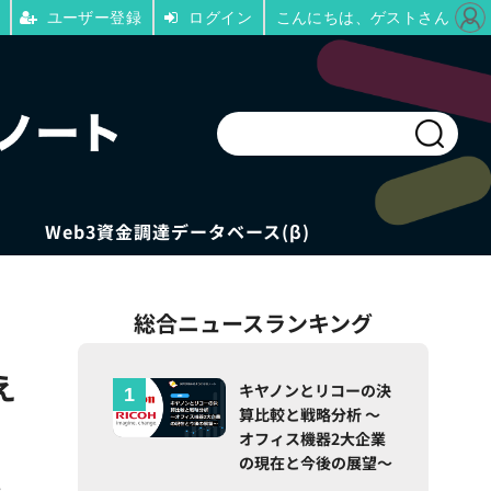
ユーザー登録
ログイン
こんにちは、ゲストさん
Web3資金調達データベース(β)
総合ニュースランキング
え
キヤノンとリコーの決
算比較と戦略分析 ～
オフィス機器2大企業
の現在と今後の展望～
社