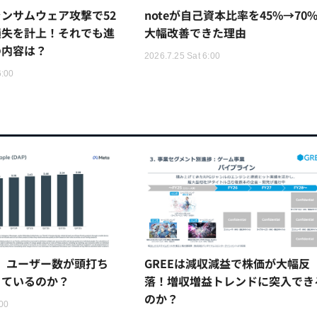
ンサムウェア攻撃で52
noteが自己資本比率を45%→70
損失を計上！それでも進
大幅改善できた理由
の内容は？
2026.7.25 Sat 6:00
6:00
は、ユーザー数が頭打ち
GREEは減収減益で株価が大幅反
きているのか？
落！増収増益トレンドに突入でき
のか？
00