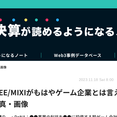
うになるノート
Web3事例データベース
・画像
2023.11.18 Sat 8:00
REE/MIXIがもはやゲーム企業とは言
写真・画像
下の通り。・DeNA：●●事業の利益を●●に投資する脱ゲーム会