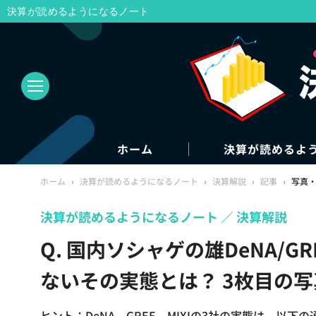
決算が読めるようになるノート
ホーム
決算が読めるよ
ホーム
›
決算が読めるようになるノート
›
決算解説
›
記事
›
写真
決算が読めるようになるノート
決算解説
Q. 国内ソシャゲの雄DeNA/G
ないその実態とは？ 3枚目の
ヒント：DeNA、GREE、MIXIの3社の実態は、以