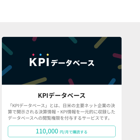
KPIデータベース
「KPIデータベース」とは、日米の主要ネット企業の決
算で開示される決算情報・KPI情報を一元的に収録した
データベースへの閲覧権限を付与するサービスです。
110,000
円/月で購読する