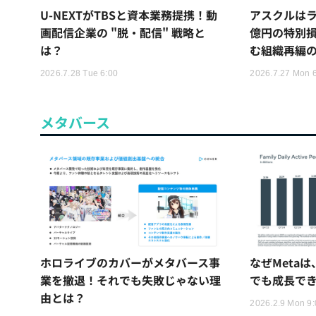
U-NEXTがTBSと資本業務提携！動
アスクルはラ
画配信企業の "脱・配信" 戦略と
億円の特別
は？
む組織再編
2026.7.28 Tue 6:00
2026.7.27 Mon 
メタバース
ホロライブのカバーがメタバース事
なぜMeta
業を撤退！それでも失敗じゃない理
でも成長で
由とは？
2026.2.9 Mon 9: