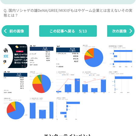
Q. 国内ソシャゲの雄DeNA/GREE/MIXIがもはやゲーム企業とは言えないその実
態とは？
前の画像
この記事へ戻る
5/13
次の画像