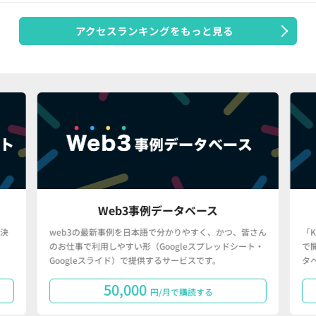
アクセスランキングをもっと見る
Web3事例データベース
決
web3の最新事例を日本語で分かりやすく、かつ、皆さん
「
のお仕事で利用しやすい形（Googleスプレッドシート・
で
Googleスライド）で提供するサービスです。
タ
50,000
円/月で購読する