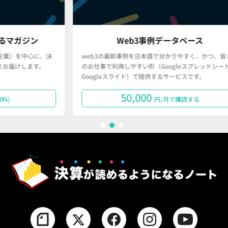
Web3事例データベース
決
web3の最新事例を日本語で分かりやすく、かつ、皆さん
「
のお仕事で利用しやすい形（Googleスプレッドシート・
で
Googleスライド）で提供するサービスです。
タ
50,000
円/月で購読する
1
2
3