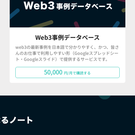
Web3事例データベース
web3の最新事例を日本語で分かりやすく、かつ、皆さ
んのお仕事で利用しやすい形（Googleスプレッドシー
ト・Googleスライド）で提供するサービスです。
50,000
円/月で購読する