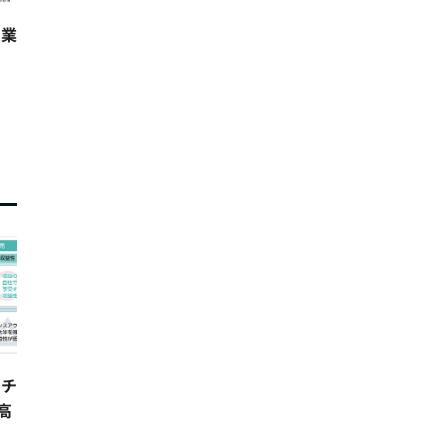
営業
ンチ
高