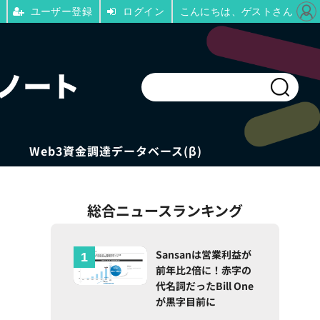
ユーザー登録
ログイン
こんにちは、ゲストさん
Web3資金調達データベース(β)
総合ニュースランキング
Sansanは営業利益が
前年比2倍に！赤字の
代名詞だったBill One
が黒字目前に