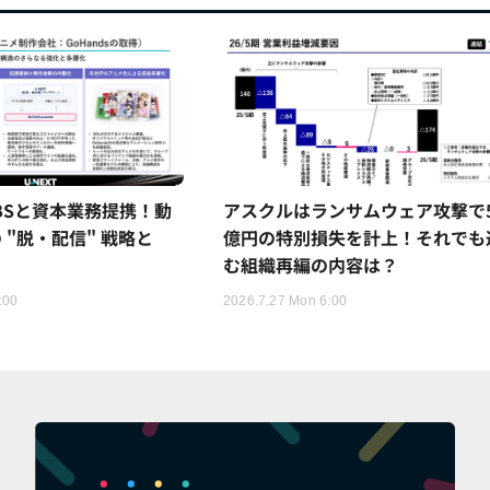
TBSと資本業務提携！動
アスクルはランサムウェア攻撃で5
 "脱・配信" 戦略と
億円の特別損失を計上！それでも
む組織再編の内容は？
:00
2026.7.27 Mon 6:00