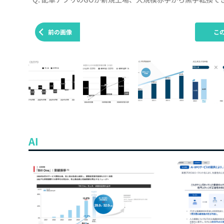
前の画像
こ
AI