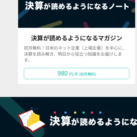
決算が読めるようになるマガジン
初月無料！日米のネット企業（上場企業）を中心に、
決算を読み解き、明日から役立つ知識をお届けしま
す。
980
円/月 (初月無料)