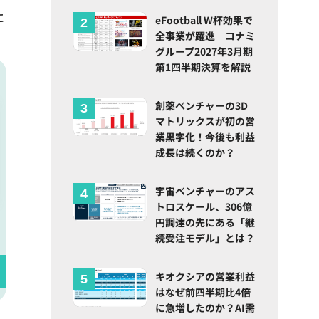
に
eFootball W杯効果で
全事業が躍進 コナミ
グループ2027年3月期
第1四半期決算を解説
創薬ベンチャーの3D
マトリックスが初の営
業黒字化！今後も利益
成長は続くのか？
宇宙ベンチャーのアス
トロスケール、306億
円調達の先にある「継
続受注モデル」とは？
キオクシアの営業利益
はなぜ前四半期比4倍
に急増したのか？AI需