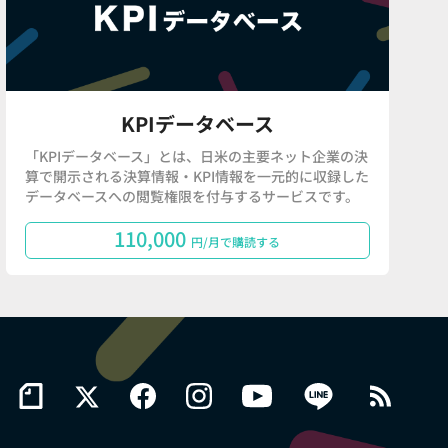
KPIデータベース
「KPIデータベース」とは、日米の主要ネット企業の決
算で開示される決算情報・KPI情報を一元的に収録した
データベースへの閲覧権限を付与するサービスです。
110,000
円/月で購読する