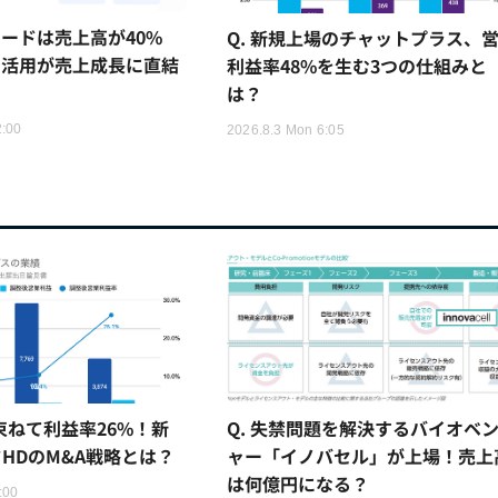
ードは売上高が40%
Q. 新規上場のチャットプラス、
I活用が売上成長に直結
利益率48%を生む3つの仕組みと
は？
2:00
2026.8.3 Mon 6:05
Q. 失禁問題を解決するバイオベ
を束ねて利益率26%！新
ャー「イノバセル」が上場！売上
HDのM&A戦略とは？
は何億円になる？
:00