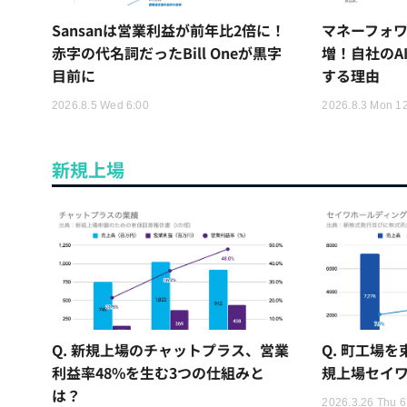
Sansanは営業利益が前年比2倍に！
マネーフォワ
赤字の代名詞だったBill Oneが黒字
増！自社のA
目前に
する理由
2026.8.5 Wed 6:00
2026.8.3 Mon 1
新規上場
Q. 新規上場のチャットプラス、営業
Q. 町工場
利益率48%を生む3つの仕組みと
規上場セイワ
は？
2026.3.26 Thu 6