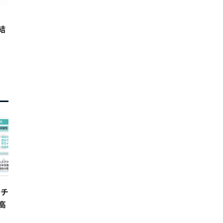
結
ンチ
高