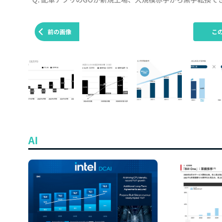
前の画像
こ
AI