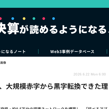
うになるノート
Web3事例データベース
・画像
2026.6.22 Mon 6:00
上場、大規模赤字から黒字転換できた理
道府県・約8.5万台の提携ネットワークを構築し、「呼べるアプ