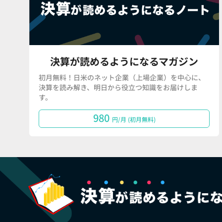
決算が読めるようになるマガジン
初月無料！日米のネット企業（上場企業）を中心に、
決算を読み解き、明日から役立つ知識をお届けしま
す。
980
円/月 (初月無料)