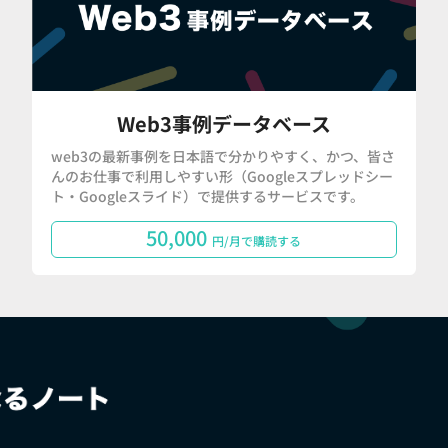
Web3事例データベース
web3の最新事例を日本語で分かりやすく、かつ、皆さ
んのお仕事で利用しやすい形（Googleスプレッドシー
ト・Googleスライド）で提供するサービスです。
50,000
円/月で購読する