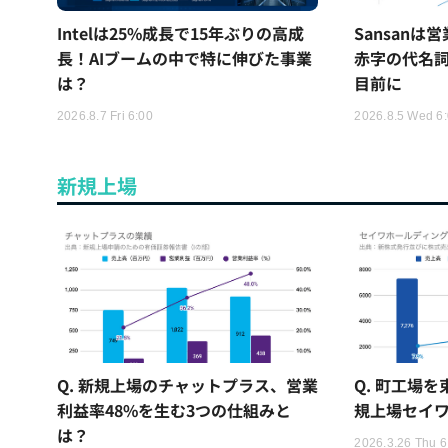
Intelは25%成長で15年ぶりの高成
Sansan
長！AIブームの中で特に伸びた事業
赤字の代名詞だ
は？
目前に
2026.8.7 Fri 6:00
2026.8.5 Wed 6
新規上場
Q. 新規上場のチャットプラス、営業
Q. 町工場
利益率48%を生む3つの仕組みと
規上場セイワ
は？
2026.3.26 Thu 6