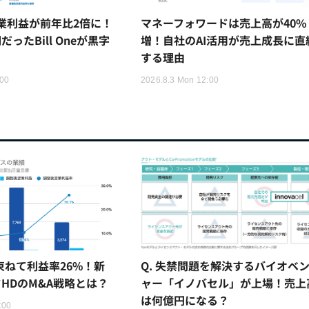
は営業利益が前年比2倍に！
マネーフォワードは売上高が40%
ったBill Oneが黒字
増！自社のAI活用が売上成長に直
する理由
:00
2026.8.3 Mon 12:00
Q. 失禁問題を解決するバイオベ
を束ねて利益率26%！新
ャー「イノバセル」が上場！売上
HDのM&A戦略とは？
は何億円になる？
:00