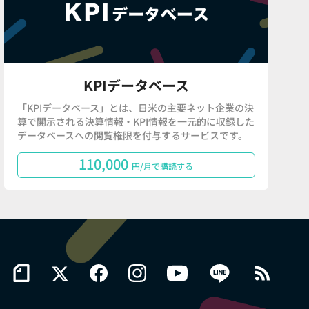
KPIデータベース
「KPIデータベース」とは、日米の主要ネット企業の決
算で開示される決算情報・KPI情報を一元的に収録した
データベースへの閲覧権限を付与するサービスです。
110,000
円/月で購読する