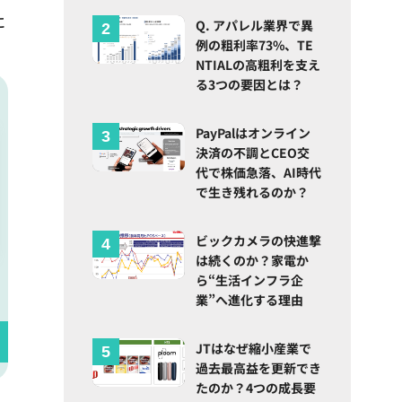
に
Q. アパレル業界で異
例の粗利率73%、TE
NTIALの高粗利を支え
る3つの要因とは？
PayPalはオンライン
決済の不調とCEO交
代で株価急落、AI時代
で生き残れるのか？
ビックカメラの快進撃
は続くのか？家電か
ら“生活インフラ企
業”へ進化する理由
JTはなぜ縮小産業で
過去最高益を更新でき
たのか？4つの成長要