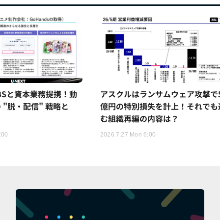
TBSと資本業務提携！動
アスクルはランサムウェア攻撃で5
 "脱・配信" 戦略と
億円の特別損失を計上！それでも
む組織再編の内容は？
:00
2026.7.27 Mon 6:00