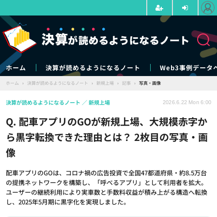
ホーム
決算が読めるようになるノート
Web3事例データ
ホーム
›
決算が読めるようになるノート
›
新規上場
›
記事
›
写真・画像
決算が読めるようになるノート
新規上場
2026.6.22 Mon 6:00
Q. 配車アプリのGOが新規上場、大規模赤字か
ら黒字転換できた理由とは？ 2枚目の写真・画
像
配車アプリのGOは、コロナ禍の広告投資で全国47都道府県・約8.5万台
の提携ネットワークを構築し、「呼べるアプリ」として利用者を拡大。
ユーザーの継続利用により実車数と手数料収益が積み上がる構造へ転換
し、2025年5月期に黒字化を実現しました。