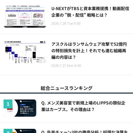
U-NEXTがTBSと資本業務提携！動画配信
企業の "脱・配信" 戦略とは？
2026.7.28 Tue 6:00
アスクルはランサムウェア攻撃で52億円
の特別損失を計上！それでも進む組織再
編の内容は？
2026.7.27 Mon 6:00
総合ニュースランキング
Q. メンズ美容室で新規上場のLIPPSの類似企
業はカーブス。その理由は？
Q. 牛丼チェーン3社の徹底分析！好調な決算を