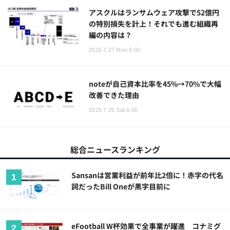
アスクルはランサムウェア攻撃で52億円
の特別損失を計上！それでも進む組織再
編の内容は？
2026.7.27 Mon 6:00
noteが自己資本比率を45%→70%で大幅
改善できた理由
2026.7.25 Sat 6:00
総合ニュースランキング
Sansanは営業利益が前年比2倍に！赤字の代名
詞だったBill Oneが黒字目前に
eFootball W杯効果で全事業が躍進 コナミグ