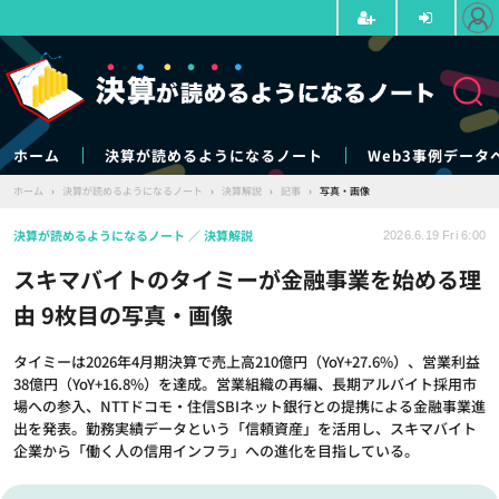
ホーム
決算が読めるようになるノート
Web3事例データ
ホーム
›
決算が読めるようになるノート
›
決算解説
›
記事
›
写真・画像
決算が読めるようになるノート
決算解説
2026.6.19 Fri 6:00
スキマバイトのタイミーが金融事業を始める理
由 9枚目の写真・画像
タイミーは2026年4月期決算で売上高210億円（YoY+27.6%）、営業利益
38億円（YoY+16.8%）を達成。営業組織の再編、長期アルバイト採用市
場への参入、NTTドコモ・住信SBIネット銀行との提携による金融事業進
出を発表。勤務実績データという「信頼資産」を活用し、スキマバイト
企業から「働く人の信用インフラ」への進化を目指している。