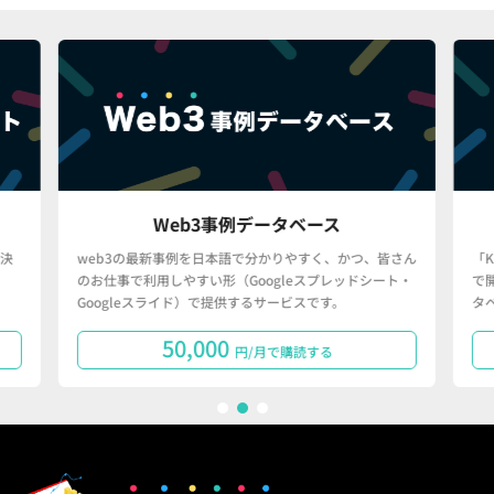
Web3事例データベース
決
web3の最新事例を日本語で分かりやすく、かつ、皆さん
「
のお仕事で利用しやすい形（Googleスプレッドシート・
で
Googleスライド）で提供するサービスです。
タ
50,000
円/月で購読する
1
2
3