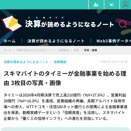
ホーム
決算が読めるようになるノート
Web3事例データ
ホーム
›
決算が読めるようになるノート
›
決算解説
›
記事
›
写真・画像
決算が読めるようになるノート
決算解説
2026.6.19 Fri 6:00
スキマバイトのタイミーが金融事業を始める理
由 3枚目の写真・画像
タイミーは2026年4月期決算で売上高210億円（YoY+27.6%）、営業利益
38億円（YoY+16.8%）を達成。営業組織の再編、長期アルバイト採用市
場への参入、NTTドコモ・住信SBIネット銀行との提携による金融事業進
出を発表。勤務実績データという「信頼資産」を活用し、スキマバイト
企業から「働く人の信用インフラ」への進化を目指している。