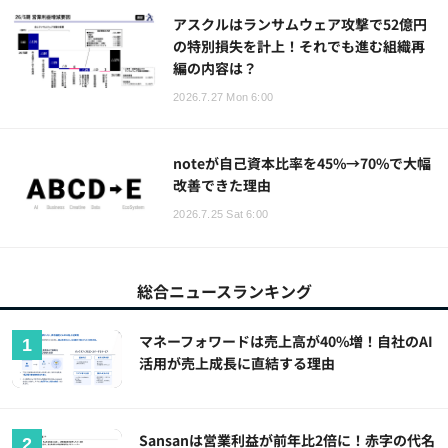
アスクルはランサムウェア攻撃で52億円
の特別損失を計上！それでも進む組織再
編の内容は？
2026.7.27 Mon 6:00
noteが自己資本比率を45%→70%で大幅
改善できた理由
2026.7.25 Sat 6:00
総合ニュースランキング
マネーフォワードは売上高が40%増！自社のAI
活用が売上成長に直結する理由
Sansanは営業利益が前年比2倍に！赤字の代名