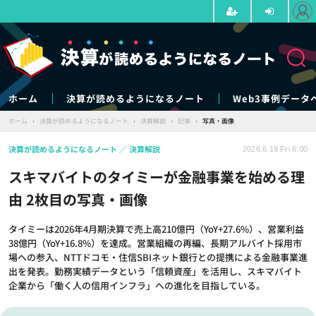
ホーム
決算が読めるようになるノート
Web3事例データ
ホーム
›
決算が読めるようになるノート
›
決算解説
›
記事
›
写真・画像
決算が読めるようになるノート
決算解説
2026.6.19 Fri 6:00
スキマバイトのタイミーが金融事業を始める理
由 2枚目の写真・画像
タイミーは2026年4月期決算で売上高210億円（YoY+27.6%）、営業利益
38億円（YoY+16.8%）を達成。営業組織の再編、長期アルバイト採用市
場への参入、NTTドコモ・住信SBIネット銀行との提携による金融事業進
出を発表。勤務実績データという「信頼資産」を活用し、スキマバイト
企業から「働く人の信用インフラ」への進化を目指している。