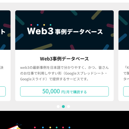
Web3事例データベース
決
web3の最新事例を日本語で分かりやすく、かつ、皆さん
「
のお仕事で利用しやすい形（Googleスプレッドシート・
で
Googleスライド）で提供するサービスです。
タ
50,000
円/月で購読する
1
2
3