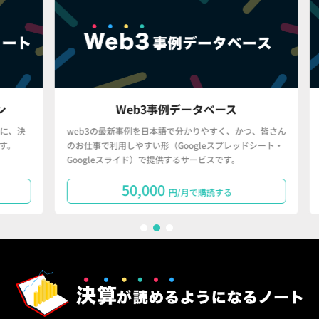
Web3事例データベース
決
web3の最新事例を日本語で分かりやすく、かつ、皆さん
「
のお仕事で利用しやすい形（Googleスプレッドシート・
で
Googleスライド）で提供するサービスです。
タ
50,000
円/月で購読する
1
2
3