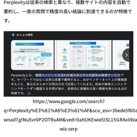
Perplexityは従来の検索と異なり、複数サイトの内容を自動で
要約し、一度の質問で精度の高い結論に到達できるのが特徴で
す。
https://www.google.com/search?
q=Perplexity%E3%81%A8%E3%81%AF&sca_esv=3bede5f60a
wnad7gINuSvr0P2OTRuAM&ved=0ahUKEwie5ISL15GRAxVbi
wiz-serp