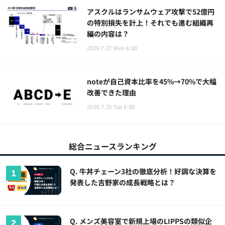
アスクルはランサムウェア攻撃で52億円
の特別損失を計上！それでも進む組織再
編の内容は？
2026.7.27 Mon 6:00
noteが自己資本比率を45%→70%で大幅
改善できた理由
2026.7.25 Sat 6:00
総合ニュースランキング
Q. 牛丼チェーン3社の徹底分析！好調な決算を
発表した吉野家の成長戦略とは？
Q. メンズ美容室で新規上場のLIPPSの類似企