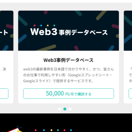
Web3事例データベース
決
web3の最新事例を日本語で分かりやすく、かつ、皆さん
「
のお仕事で利用しやすい形（Googleスプレッドシート・
で
Googleスライド）で提供するサービスです。
タ
50,000
円/月で購読する
1
2
3